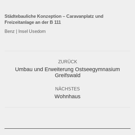
Städtebauliche Konzeption – Caravanplatz und
Freizeitanlage an der B 111
Benz | Insel Usedom
Album-
ZURÜCK
Navigation
Umbau und Erweiterung Ostseegymnasium
Vorheriges
Greifswald
Album:
NÄCHSTES
Nächstes
Wohnhaus
Album: