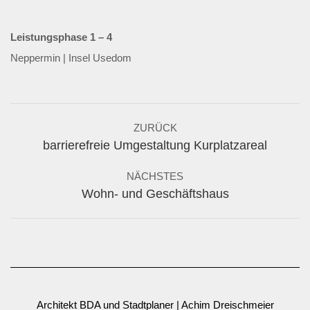
Leistungsphase 1 – 4
Neppermin | Insel Usedom
Album-
ZURÜCK
Navigation
Vorheriges
barrierefreie Umgestaltung Kurplatzareal
Album:
NÄCHSTES
Nächstes
Wohn- und Geschäftshaus
Album:
Architekt BDA und Stadtplaner | Achim Dreischmeier