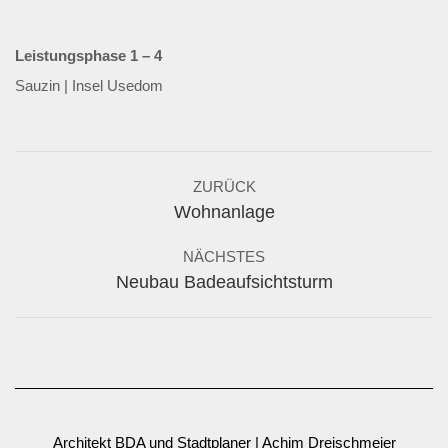
Leistungsphase 1 – 4
Sauzin | Insel Usedom
Album-
ZURÜCK
Navigation
Vorheriges
Wohnanlage
Album:
NÄCHSTES
Nächstes
Neubau Badeaufsichtsturm
Album:
Architekt BDA und Stadtplaner | Achim Dreischmeier